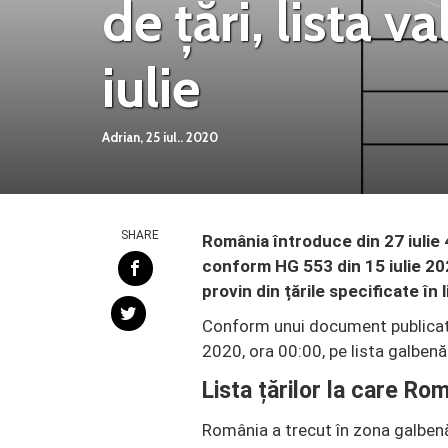
de țări, lista v
iulie
Adrian,
25 iul.. 2020
SHARE
România întroduce din 27 iulie 
conform HG 553 din 15 iulie 20
provin din țările specificate în l
Conform unui document publicat
2020, ora 00:00, pe lista galbenă
Lista țărilor la care Ro
România a trecut în zona galbenă