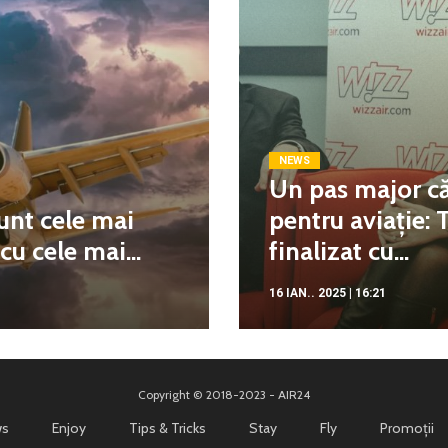
NEWS
Un pas major că
unt cele mai
pentru aviație: 
u cele mai...
finalizat cu...
16 IAN.. 2025 | 16:21
Copyright © 2018-2023 - AIR24
s
Enjoy
Tips & Tricks
Stay
Fly
Promoții