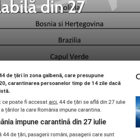
alabilă din 27
C
44 de țări în zona galbenă, care presupune
20, carantinarea persoanelor timp de 14 zile dacă
istă.
 ce poate fi accesat
aici
, 44 de țări se află din 27 iulie
 a țărilor la care România impune carantina.
mânia impune carantină din 27 iulie
 44 de țări, pasagerii români, pasagerii care sunt