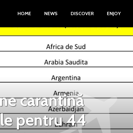
HOME
NEWS
DISCOVER
ENJOY
e carantină
ile pentru 44