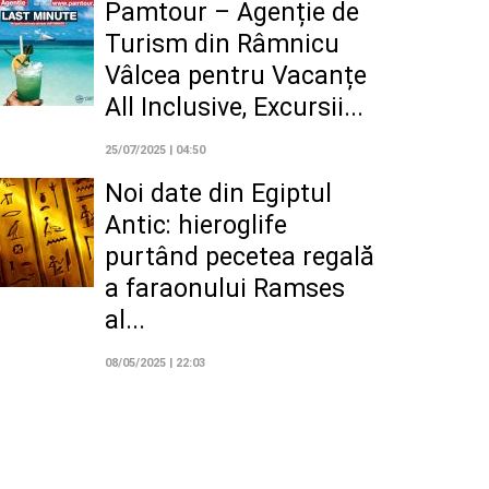
Pamtour – Agenție de
Turism din Râmnicu
Vâlcea pentru Vacanțe
All Inclusive, Excursii...
25/07/2025 | 04:50
Noi date din Egiptul
Antic: hieroglife
purtând pecetea regală
a faraonului Ramses
al...
08/05/2025 | 22:03