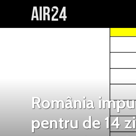
România impun
pentru de 14 z