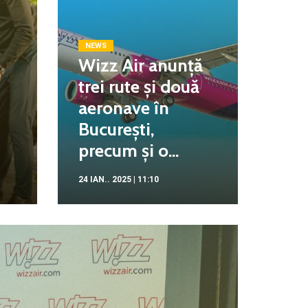
NEWS
Wizz Air anunță
trei rute și două
aeronave în
București,
precum și o...
24 IAN.. 2025 | 11:10