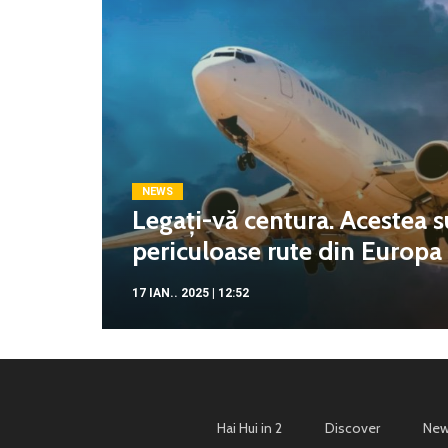
NEWS
Legați-vă centura. Acestea s
periculoase rute din Europa c
17 IAN.. 2025 | 12:52
Hai Hui in 2
Discover
New