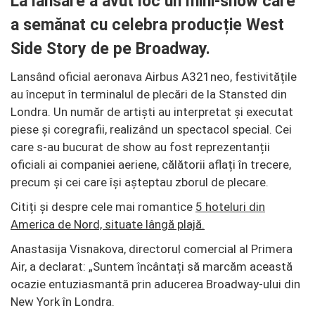
La lansare a avut loc un mini-show care
a semănat cu celebra producție West
Side Story de pe Broadway.
Lansând oficial aeronava Airbus A321neo, festivitățile
au început în terminalul de plecări de la Stansted din
Londra. Un număr de artiști au interpretat și executat
piese și coregrafii, realizând un spectacol special. Cei
care s-au bucurat de show au fost reprezentanții
oficiali ai companiei aeriene, călătorii aflați în trecere,
precum și cei care își așteptau zborul de plecare.
Citiți și despre cele mai romantice
5 hoteluri din
America de Nord, situate lângă plajă.
Anastasija Visnakova, directorul comercial al Primera
Air, a declarat: „Suntem încântați să marcăm această
ocazie entuziasmantă prin aducerea Broadway-ului din
New York în Londra.