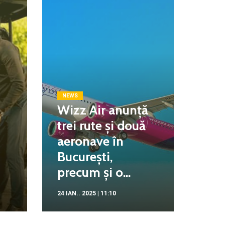
NEWS
Wizz Air anunță
trei rute și două
aeronave în
București,
precum și o...
24 IAN.. 2025 | 11:10