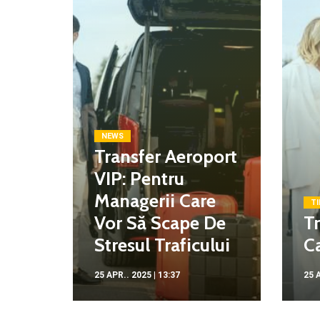
NEWS
Transfer Aeroport
VIP: Pentru
Managerii Care
TI
Vor Să Scape De
Tr
Stresul Traficului
Ca
25 APR.. 2025 | 13:37
25 A