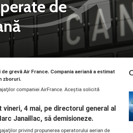
operate de
ană
C
i de grevă Air France. Compania aeriană a estimat
n zboruri.
ajaţilor companiei AirFrance. Aceștia solicită
 vineri, 4 mai, pe directorul general al
arc Janaillac, să demisioneze.
ajaţilor privind propunerea operatorului aerian de