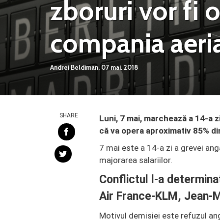
zboruri vor fi 
compania aeri
Andrei Beldiman,
07 mai. 2018
SHARE
Luni, 7 mai, marchează a 14-a z
că va opera aproximativ 85% di
7 mai este a 14-a zi a grevei ang
majorarea salariilor.
Conflictul l-a determinat
Air France-KLM, Jean-M
Motivul demisiei este refuzul ang