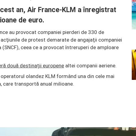
acest an, Air France-KLM a înregistrat
lioane de euro.
rance au provocat companiei pierderi de 330 de
u acţiunile de protest demarate de angajaţii companiei
ţa (SNCF), ceea ce a provocat întreruperi de amploare
eră două destinații europene
altei companii aeriene.
cu operatorul olandez KLM formând una din cele mai
, care transportă anual milioane.