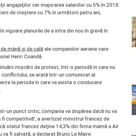
ţii angajaţilor cer majorarea salariilor cu 5% în 2018.
rii de creştere cu 7% în următorii patru ani,
n vigoare planurile de a intra din nou în grevă în
r de mână și de cală
ale companiilor aeriene care
ional Henri Coandă.
nuării mişcării de protest, într-o periodă în care nu
conflictului, se arată într-un comunicat al
ferire la perioda în care va exista o conducere
.
ntr-un punct critic, compania va dispărea dacă nu va
 fi competitivă”, a avertizat ministrul francez de
acă statul francez deţine 14,3% din firma mamă a Air
va fi salvată, a declarat Bruno Le Maire.