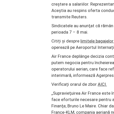
creştere a salariilor. Reprezentan
Aceștia au respins oferta conduce
transmite Reuters.
Sindicatele au anunţat că rămân î
perioada 7 – 8 mai.
Citiți și despre
limitele bagajelo
operează pe Aeroportul Internaț
Air France deplânge decizia conti
putem negocia pentru încheierea 
operatorului aerian, care face re
interimară, informează Agerpres
Verificați orarul de zbor
AICI.
„Supravieţuirea Air France este î
face eforturile necesare pentru a
Finanţe, Bruno Le Maire. Chiar d
France-KLM, compania aeriană nu 