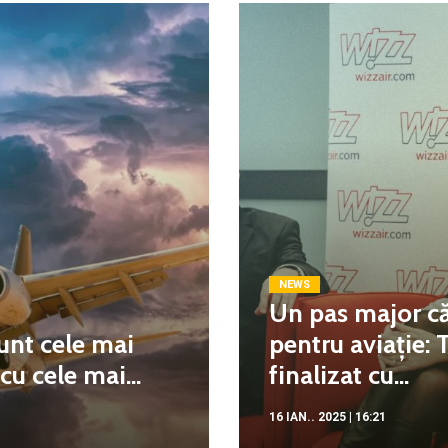
NEWS
Un pas major că
unt cele mai
pentru aviație: 
u cele mai...
finalizat cu...
16 IAN.. 2025 | 16:21