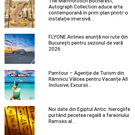
The Marmorosch Bucharest,
Autograph Collection aduce arta
contemporană în prim-plan printr-o
instalație imersivă...
FLYONE Airlines anunță noi rute din
București pentru sezonul de vară
2026
Pamtour – Agenție de Turism din
Râmnicu Vâlcea pentru Vacanțe All
Inclusive, Excursii...
Noi date din Egiptul Antic: hieroglife
purtând pecetea regală a faraonului
Ramses al...