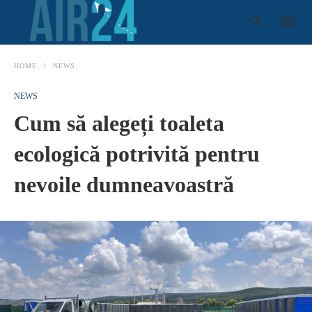
HOME
NEWS
NEWS
Type
Cum să alegeți toaleta
your
search
query
ecologică potrivită pentru
and
hit
enter:
nevoile dumneavoastră