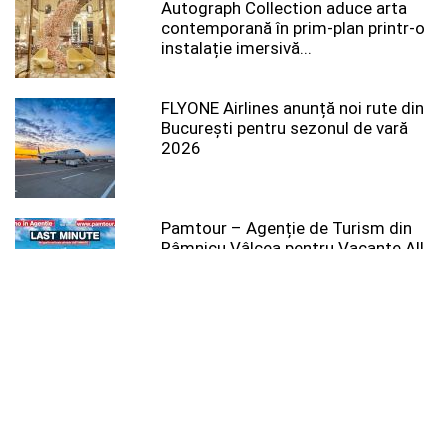
Autograph Collection aduce arta
contemporană în prim-plan printr-o
instalație imersivă...
FLYONE Airlines anunță noi rute din
București pentru sezonul de vară
2026
Pamtour – Agenție de Turism din
Râmnicu Vâlcea pentru Vacanțe All
Inclusive, Excursii...
Noi date din Egiptul Antic: hieroglife
purtând pecetea regală a faraonului
Ramses al...