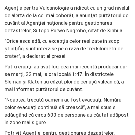
Agenţia pentru Vulcanologie a ridicat cu un grad nivelul
de alertă de la cel mai coborât, a anunţat purtătorul de
cuvânt al Agenţiei naţionale pentru gestionarea
dezastrelor, Sutopo Purwo Nugroho, citat de Xinhua.
”Orice escaladă, cu excepţia celor realizate în scop
ştiinţific, sunt interzise pe o rază de trei kilometri de
crater”, a declarat el presei.
Patru erupţii au avut loc, cea mai recentă producându-
se marţi, 22 mai, la ora locală 1:47. În districtele
Sleman şi Klaten au căzut ploi de cenuşă vulcanică, a
mai informat purtătorul de cuvânt.
”Noaptea trecută oamenii au fost evacuaţi. Numărul
celor evacuaţi continuă să crească”, a mai spus el
adăugând că circa 600 de persoane au căutat adăpost
în zone mai sigure.
Potrivit Agenţiei pentru gestionarea dezastrelor,