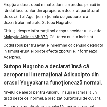
Erupţia a durat două minute, dar nu a produs panică în
rândul locuitorilor din apropiere, a declarat purtătorul
de cuvânt al Agenţiei naţionale de gestionare a
dezastrelor naturale, Sutopo Nugroho.
Citiți și despre informații noi despre accidentul aviatic
Malaysia Airlines MH370
. Căutarea nu s-a încheiat.
Codul roşu pentru aviaţie înseamnă că cenuşa degajată
în timpul erupţiei poate afecta zborurile, informează
Agerpres.
Sutopo Nugroho a declarat însă că
aeroportul internaţional Adisucipto din
oraşul Yogyakarta funcţionează normal.
Nivelul de alertă pentru vulcanul însuşi a rămas la un
grad peste cel normal, a precizat purtătorul de cuvânt.
O serie de erupţii ale vulcanului Merapi au provocat