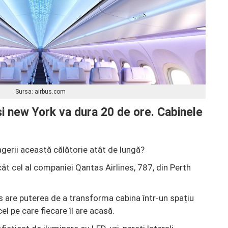
Sursa: airbus.com
și new York va dura 20 de ore. Cabinele
agerii această călătorie atât de lungă?
cât cel al companiei Qantas Airlines, 787, din Perth
us are puterea de a transforma cabina într-un spațiu
l pe care fiecare îl are acasă.