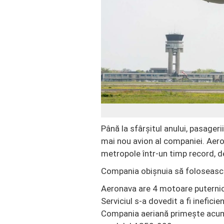
Până la sfârșitul anului, pasager
mai nou avion al companiei. Ae
metropole într-un timp record, d
Compania obișnuia să folosească 
Aeronava are 4 motoare puternice
Serviciul s-a dovedit a fi ineficie
Compania aeriană primește acum l