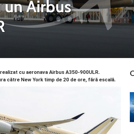
cu un Airbus
R
C
fi realizat cu aeronava Airbus A350-900ULR.
ra către New York timp de 20 de ore, fără escală.