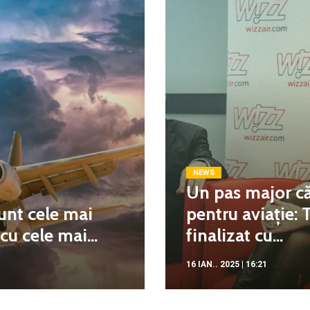
NEWS
Un pas major că
unt cele mai
pentru aviație: 
u cele mai...
finalizat cu...
16 IAN.. 2025 | 16:21