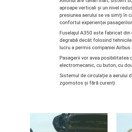
Avionul are tavan înalt, sistem so
aproape verticali și un nivel redu
presiunea aerului se va simți în 
confortul experienței pasagerilor
Fuselajul A350 este fabricat din 
degrabă decât folosind tehnicile
lucru a permis companiei Airbus 
Pasagerii vor avea posibilitatea
electromecanic, cu buton, cu două
Sistemul de circulație a aerului 
zgomotos și fără curenți.