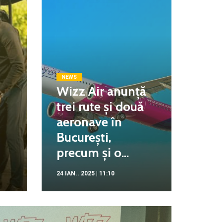
NEWS
Wizz Air anunță
trei rute și două
aeronave în
București,
precum și o...
24 IAN.. 2025 | 11:10