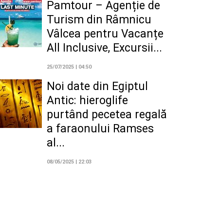
Pamtour – Agenție de
Turism din Râmnicu
Vâlcea pentru Vacanțe
All Inclusive, Excursii...
25/07/2025 | 04:50
Noi date din Egiptul
Antic: hieroglife
purtând pecetea regală
a faraonului Ramses
al...
08/05/2025 | 22:03