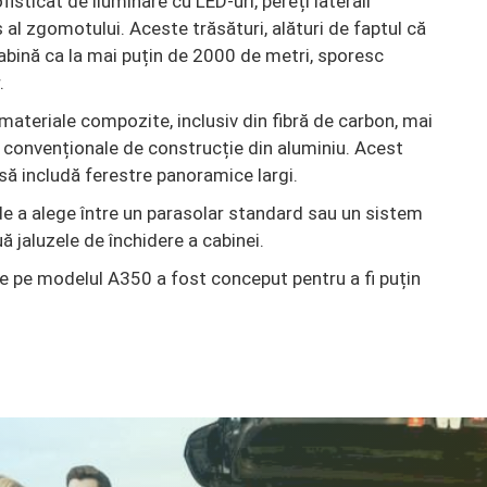
fisticat de iluminare cu LED-uri, pereți laterali
s al zgomotului. Aceste trăsături, alături de faptul că
cabină ca la mai puțin de 2000 de metri, sporesc
.
materiale compozite, inclusiv din fibră de carbon, mai
 convenționale de construcție din aluminiu. Acest
să includă ferestre panoramice largi.
 de a alege între un parasolar standard sau un sistem
 jaluzele de închidere a cabinei.
de pe modelul A350 a fost conceput pentru a fi puțin