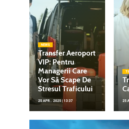
NEWS
Transfer Aeroport
VIP: Pentru
Managerii Care
TI
Vor Să Scape De
Tr
Stresul Traficului
Ca
25 APR.. 2025 | 13:37
25 A