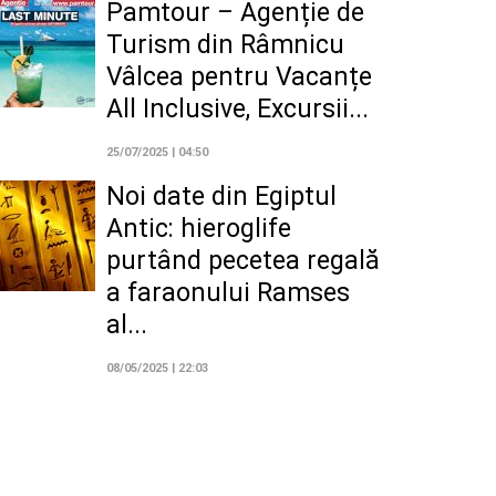
Pamtour – Agenție de
Turism din Râmnicu
Vâlcea pentru Vacanțe
All Inclusive, Excursii...
25/07/2025 | 04:50
Noi date din Egiptul
Antic: hieroglife
purtând pecetea regală
a faraonului Ramses
al...
08/05/2025 | 22:03