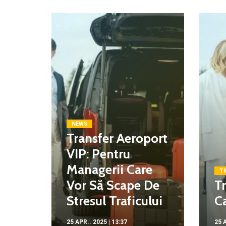
NEWS
Transfer Aeroport
VIP: Pentru
Managerii Care
TI
Vor Să Scape De
Tr
Stresul Traficului
Ca
25 APR.. 2025 | 13:37
25 A