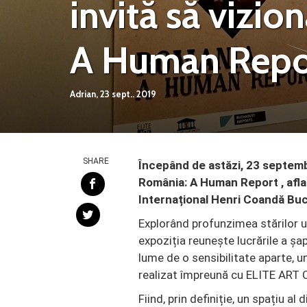
invită să vizio
A Human Repo
Adrian,
23 sept.. 2019
SHARE
Începând de astăzi, 23 septembr
România: A Human Report , aflat
Internațional Henri Coandă Buc
Explorând profunzimea stărilor u
expoziția reunește lucrările a șapt
lume de o sensibilitate aparte, un
realizat împreună cu ELITE ART
Fiind, prin definiție, un spațiu a