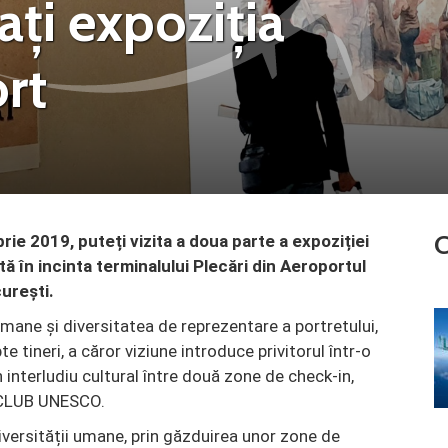
nați expoziția
rt
C
ie 2019, puteți vizita a doua parte a expoziției
ă în incinta terminalului Plecări din Aeroportul
urești.
mane și diversitatea de reprezentare a portretului,
e tineri, a căror viziune introduce privitorul într-o
 interludiu cultural între două zone de check-in,
 CLUB UNESCO.
l diversității umane, prin găzduirea unor zone de