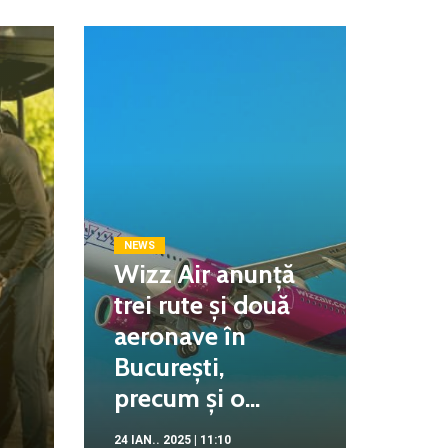
NEWS
Wizz Air anunță
trei rute și două
aeronave în
București,
precum și o...
24 IAN.. 2025 | 11:10