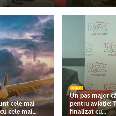
NEWS
Un pas major că
unt cele mai
pentru aviație: 
u cele mai...
finalizat cu...