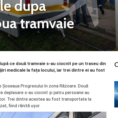
ple dupa
oua tramvaie
C
după ce două tramvaie s-au ciocnit pe un traseu din
jiri medicale la fața locului, iar trei dintre ei au fost
e Șoseaua Progresului în zona Răzoare. Două
de deplasare s-au ciocnit și patru persoane au
or. Trei dintre acestea au fost transportate la
zat, fiind rănită ușor.