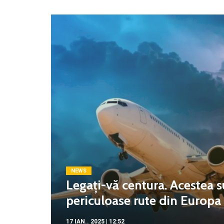
NEWS
Legați-vă centura. Acestea s
periculoase rute din Europa c
17 IAN.. 2025 | 12:52