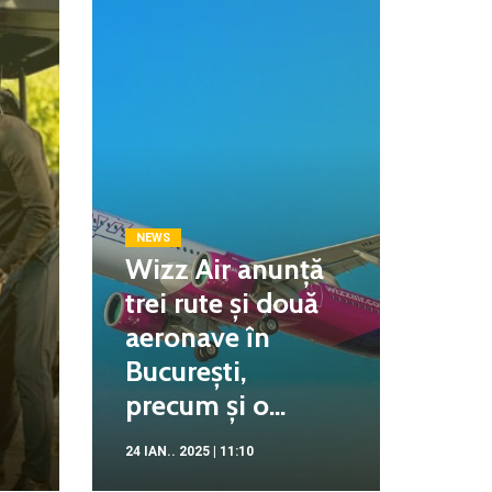
NEWS
Wizz Air anunță
trei rute și două
aeronave în
București,
precum și o...
24 IAN.. 2025 | 11:10