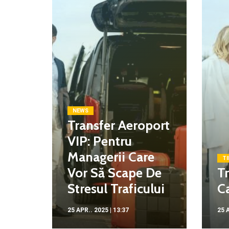
NEWS
Transfer Aeroport
VIP: Pentru
Managerii Care
TI
Vor Să Scape De
Tr
Stresul Traficului
Ca
25 APR.. 2025 | 13:37
25 A