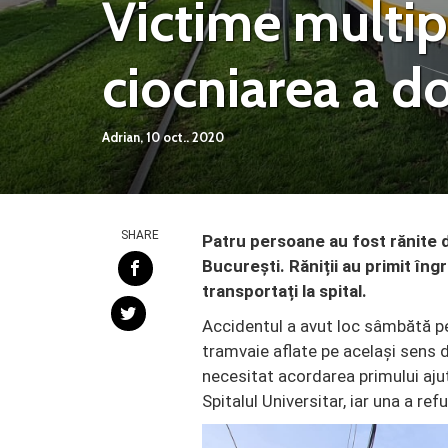
Victime multi
ciocniarea a d
Adrian,
10 oct.. 2020
SHARE
Patru persoane au fost rănite 
București. Răniții au primit îngri
transportați la spital.
Accidentul a avut loc sâmbătă p
tramvaie aflate pe același sens 
necesitat acordarea primului ajut
Spitalul Universitar, iar una a refu