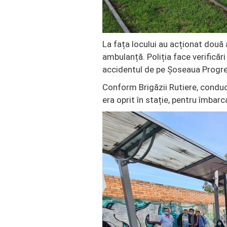
La fața locului au acționat dou
ambulanță. Poliția face verificăr
accidentul de pe Șoseaua Progre
Conform Brigăzii Rutiere, conducă
era oprit în stație, pentru îmbar