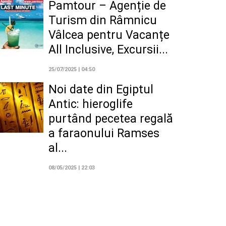
Pamtour – Agenție de
Turism din Râmnicu
Vâlcea pentru Vacanțe
All Inclusive, Excursii...
25/07/2025 | 04:50
Noi date din Egiptul
Antic: hieroglife
purtând pecetea regală
a faraonului Ramses
al...
08/05/2025 | 22:03