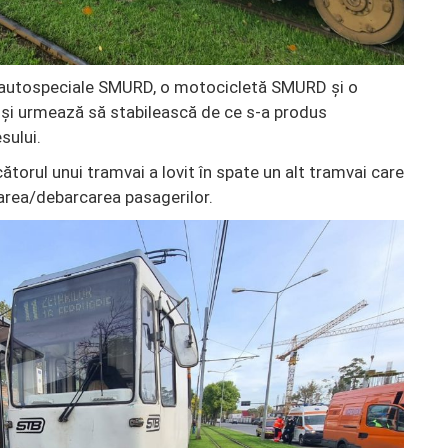
ă autospeciale SMURD, o motocicletă SMURD și o
i și urmează să stabilească de ce s-a produs
sului.
torul unui tramvai a lovit în spate un alt tramvai care
carea/debarcarea pasagerilor.