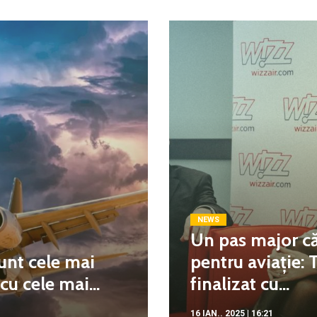
NEWS
Un pas major că
unt cele mai
pentru aviație: 
u cele mai...
finalizat cu...
16 IAN.. 2025 | 16:21