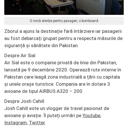
O mică atenție pentru pasageri, o bomboană
Zborul a ajuns la destinație fară întârziere iar pasagerii
au fost debarcați grupat pentru a respecta măsurile de
siguranță și sănătate din Pakistan.
Despre Air Sial
Air Sial este o companie privată de linie din Pakistan,
lansată pe 9 decembrie 2020. Operează rute interne în
Pakistan care leagă zona industrială a țării cu capitala
și unele orașe turistice. Compania are în dotare 3
avioane de tipul AIRBUS A320 – 200.
Despre Josh Cahill
Josh Cahill este un vlogger de travel pasionat de
avioane și aviație. Îl puteți urmări pe
Youtube
,
Instagram
,
Twitter
.