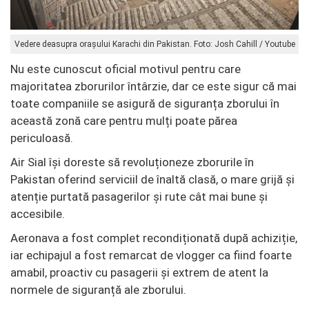
Vedere deasupra orașului Karachi din Pakistan. Foto: Josh Cahill / Youtube
Nu este cunoscut oficial motivul pentru care
majoritatea zborurilor întârzie, dar ce este sigur că mai
toate companiile se asigură de siguranța zborului în
această zonă care pentru mulți poate părea
periculoasă.
Air Sial își doreste să revoluționeze zborurile în
Pakistan oferind serviciil de înaltă clasă, o mare grijă și
atenție purtată pasagerilor și rute cât mai bune și
accesibile.
Aeronava a fost complet recondiționată după achiziție,
iar echipajul a fost remarcat de vlogger ca fiind foarte
amabil, proactiv cu pasagerii și extrem de atent la
normele de siguranță ale zborului.