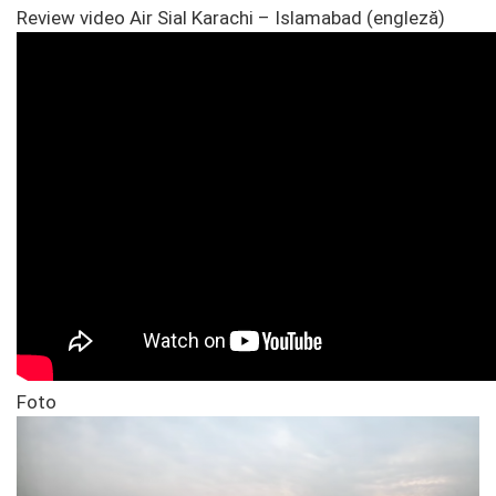
Review video Air Sial Karachi – Islamabad (engleză)
Foto