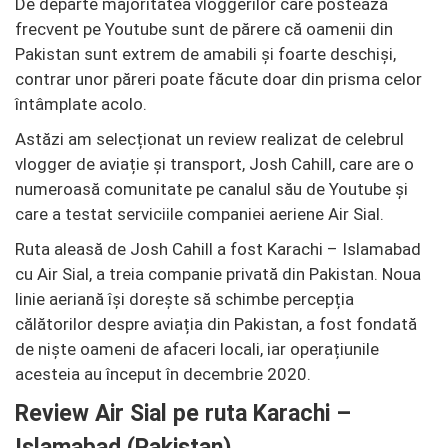
De departe majoritatea vloggerilor care postează
frecvent pe Youtube sunt de părere că oamenii din
Pakistan sunt extrem de amabili și foarte deschiși,
contrar unor păreri poate făcute doar din prisma celor
întâmplate acolo.
Astăzi am selecționat un review realizat de celebrul
vlogger de aviație și transport, Josh Cahill, care are o
numeroasă comunitate pe canalul său de Youtube și
care a testat serviciile companiei aeriene Air Sial.
Ruta aleasă de Josh Cahill a fost Karachi – Islamabad
cu Air Sial, a treia companie privată din Pakistan. Noua
linie aeriană își dorește să schimbe percepția
călătorilor despre aviația din Pakistan, a fost fondată
de niște oameni de afaceri locali, iar operațiunile
acesteia au început în decembrie 2020.
Review Air Sial pe ruta Karachi –
Islamabad (Pakistan)