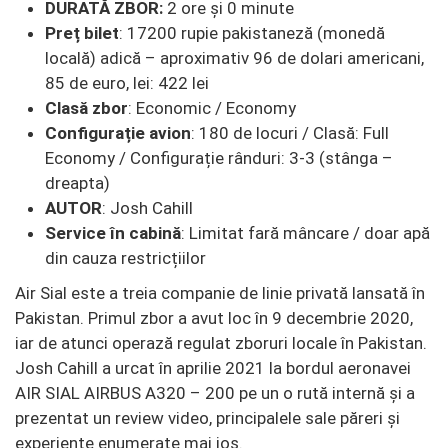
DURATĂ ZBOR:
2 ore și 0 minute
Preț bilet
: 17200 rupie pakistaneză (monedă
locală) adică – aproximativ 96 de dolari americani,
85 de euro, lei: 422 lei
Clasă zbor
: Economic / Economy
Configurație avion
: 180 de locuri / Clasă: Full
Economy / Configurație rânduri: 3-3 (stânga –
dreapta)
AUTOR
: Josh Cahill
Service în cabină
: Limitat fară mâncare / doar apă
din cauza restricțiilor
Air Sial este a treia companie de linie privată lansată în
Pakistan. Primul zbor a avut loc în 9 decembrie 2020,
iar de atunci operază regulat zboruri locale în Pakistan.
Josh Cahill a urcat în aprilie 2021 la bordul aeronavei
AIR SIAL AIRBUS A320 – 200 pe un o rută internă și a
prezentat un review video, principalele sale păreri și
experiențe enumerate mai jos.