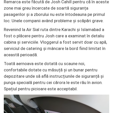
Remarca este făcută de Josh Cahill pentru că în aceste
zone mai greu încercate de soartă siguranța
pasagerilor și a zborului nu este întodeauna pe primul
loc. Unele companii având probleme și scăpări grave.
Revenind la Air Sial ruta dintre Karachi și Islamabad a
fost o plăcere pentru Josh care a examinat în detaliu
cabina și serviciile. Vloggerul a fost servit doar cu apă,
serviciul de catering și mâncare la bord fiind limitat în
această perioadă.
Toată aernoava este dotată cu scaune noi,
confortabile dotate cu măsuță și un bunar pentru
depozitare unde să află instrucțiunile de siguranță și
punga specială pentru cei cărora le este rău în avion.
Spațiul pentru picioare este acceptabil.