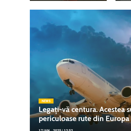
NEWS
Legați-vă centura. Acestea s
periculoase rute din Europa c
17 IAN.. 2025 | 12:52