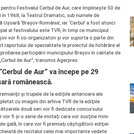
 pentru Festivalul Cerbul de Aur, care împlineşte 50 de
ii în 1968, la Teatrul Dramatic, sub numele de
ă Uşoară ‘Braşov-România’, iar ‘Cerbul’ a fost atunci
pal al festivalului este TVR, în timp ce municipiul
ov vor fi co-organizatori şi vor suporta o parte din
vit raportului de specialitate la proiectul de hotărâre al
aprobarea participării municipiului Braşov în calitate de
„Cerbul de Aur”, transmis Agerpres.
l ”Cerbul de Aur” va începe pe 29
rsară românească.
emianţii şi trupele de la ediţiile anterioare ale
letat cu imagini din arhiva TVR de la ediţiile
ătoarele două seri vor fi dedicate concursului
 vor fi şi o serie de invitaţi care vor susţine mini-
 de gală, în care vor fi premiaţi câştigătorii ediţiei
încheiată de recitalul celei mai importante vedete