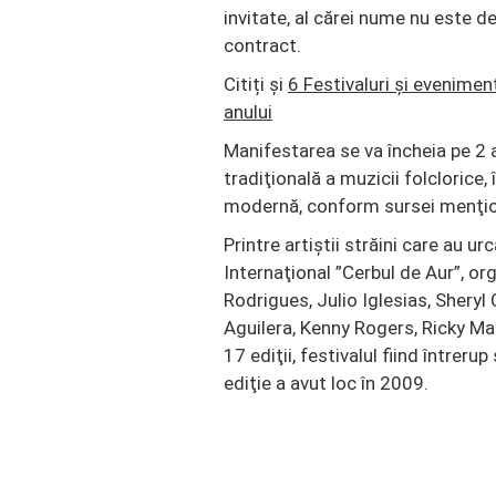
invitate, al cărei nume nu este d
contract.
Citiți și
6 Festivaluri și eveniment
anului
Manifestarea se va încheia pe 2
tradiţională a muzicii folclorice,
modernă, conform sursei menţio
Printre artiştii străini care au ur
Internaţional ”Cerbul de Aur”, or
Rodrigues, Julio Iglesias, Sheryl
Aguilera, Kenny Rogers, Ricky Mar
17 ediţii, festivalul fiind întreru
ediţie a avut loc în 2009.