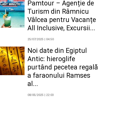
Pamtour – Agenție de
Turism din Râmnicu
Vâlcea pentru Vacanțe
All Inclusive, Excursii...
25/07/2025 | 04:50
Noi date din Egiptul
Antic: hieroglife
purtând pecetea regală
a faraonului Ramses
al...
08/05/2025 | 22:03