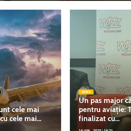
NEWS
Un pas major că
unt cele mai
pentru aviație: 
u cele mai...
finalizat cu...
16 IAN.. 2025 | 16:21