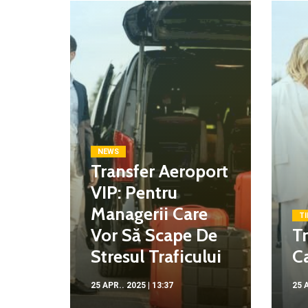
NEWS
Transfer Aeroport
VIP: Pentru
Managerii Care
TI
Vor Să Scape De
Tr
Stresul Traficului
Ca
25 APR.. 2025 | 13:37
25 A