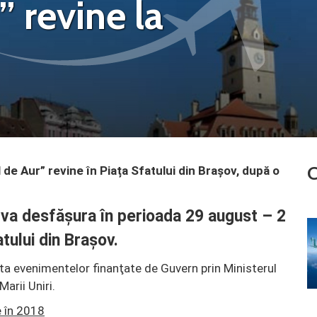
” revine la
C
 de Aur” revine în Piața Sfatului din Brașov, după o
 va desfăşura în perioada 29 august – 2
tului din Braşov.
sta evenimentelor finanţate de Guvern prin Ministerul
Marii Uniri.
e în 2018