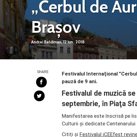
„Cerbul de Aur
Brașov
Andrei Beldiman,
12 iun.. 2018
SHARE
Festivalul Internaţional ”Cerbul
pauză de 9 ani.
Festivalul de muzică se
septembrie, în Piaţa Sfa
Manifestarea este înscrisă pe li
Culturii şi dedicate Centenarului 
Citiți și
Festivalul iCEEfest revin