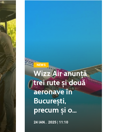
NEWS
Wizz Air anunță
trei rute și două
aeronave în
București,
precum și o...
24 IAN.. 2025 | 11:10