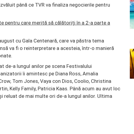
ezvăluit până ce TVR va finaliza negocierile pentru
e pentru care merită să călătoriți în a 2-a parte a
 august cu Gala Centenară, care va păstra tema
 însă va fi o reinterpretare a acesteia, într-o manieră
nate.
cat de-a lungul anilor pe scena Festivalului
ganizatorii îi amintesc pe Diana Ross, Amalia
 Crow, Tom Jones, Vaya con Dios, Coolio, Christina
tin, Kelly Family, Patricia Kaas. Până acum au avut loc
p şi reluat de mai multe ori de-a lungul anilor. Ultima