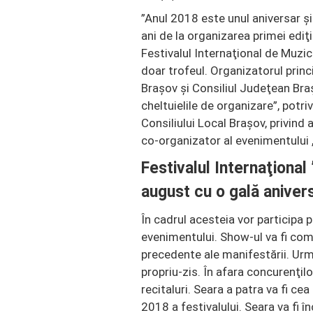
”Anul 2018 este unul aniversar şi
ani de la organizarea primei ediţ
Festivalul Internaţional de Muzic
doar trofeul. Organizatorul princi
Braşov şi Consiliul Judeţean Braş
cheltuielile de organizare”, potri
Consiliului Local Braşov, privind 
co-organizator al evenimentului 
Festivalul Internaţiona
august cu o gală anive
În cadrul acesteia vor participa pr
evenimentului. Show-ul va fi comp
precedente ale manifestării. Urm
propriu-zis. În afara concurenţilor
recitaluri. Seara a patra va fi cea
2018 a festivalului. Seara va fi 