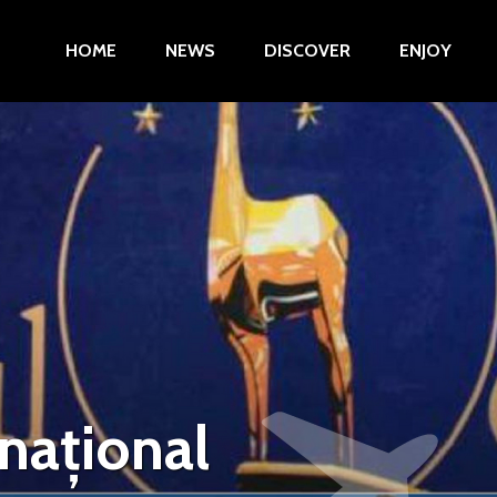
HOME
NEWS
DISCOVER
ENJOY
rnațional